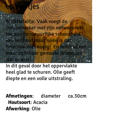
op pootjes
Bijzettafeltje. Vaak voegt de
meubelmaker met zijn ontwerp iets
toe aan de natuurlijke schoonheid
van het hout maar soms is dat
helemaal niet nodig! En hoeft alleen
maar zichtbaar gemaakt te worden
wat er al is!
In dit geval door het oppervlakte
heel glad te schuren. Olie geeft
diepte en een volle uitstraling.
Afmetingen
: diameter ca.30cm
Houtsoort
: Acacia
Afwerking
: Olie