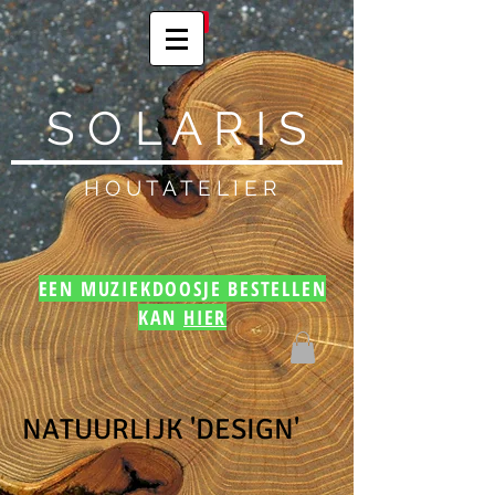
S O L A R I S
H O U T A T E L I E R
EEN MUZIEKDOOSJE BESTELLEN
KAN
HIER
NATUURLIJK 'DESIGN'