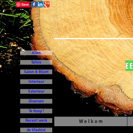
Alles
Tafels
E
Salon & Bijzet
Interieur
Exterieur
Diversen
Te Koop !
Recent werk
W e l k o m
de Vlaskist