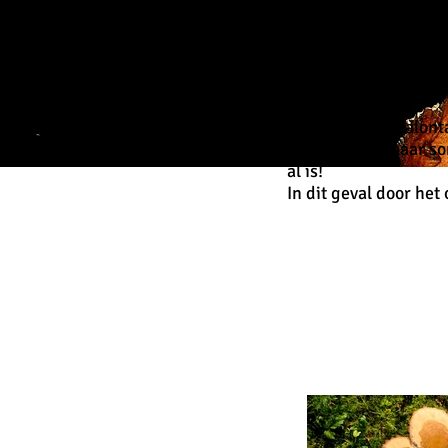
N
Blad voor een Salont
van het hout maar so
al is!
In dit geval door het