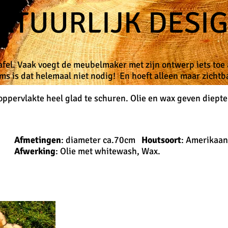
ATUURLIJK DESI
afel. Vaak voegt de meubelmaker met zijn ontwerp iets toe
ms is dat helemaal niet nodig! En hoeft alleen maar zicht
 oppervlakte heel glad te schuren. Olie en wax geven diepte 
Afmetingen
: diameter ca.70cm
Houtsoort
: Amerikaan
Afwerking
: Olie met whitewash, Wax.