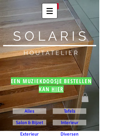
S O L A R I S
H O U T A T E L I E R
EEN MUZIEKDOOSJE BESTELLEN
KAN
HIER
Alles
Tafels
Salon & Bijzet
Interieur
Exterieur
Diversen